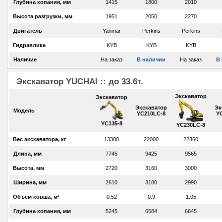
Глубина копания, мм
1415
1800
2010
Высота разгрузки, мм
1951
2050
2270
Двигатель
Yanmar
Perkins
Perkins
Гидравлика
KYB
KYB
KYB
Наличие
На заказ
В наличии
На заказ
В
Экскаватор YUCHAI :: до 33.6т.
Экскаватор
Экскаватор
Экскаватор
Эк
Модель
YC210LC-8
Y
YC135-8
YC230LC-8
Вес экскаватора, кг
13300
22000
22360
Длина, мм
7745
9425
9565
Высота, мм
2720
3160
3000
Ширина, мм
2610
3180
2990
Объем ковша, м³
0.52
0.9
1.05
Глубина копания, мм
5245
6584
6645