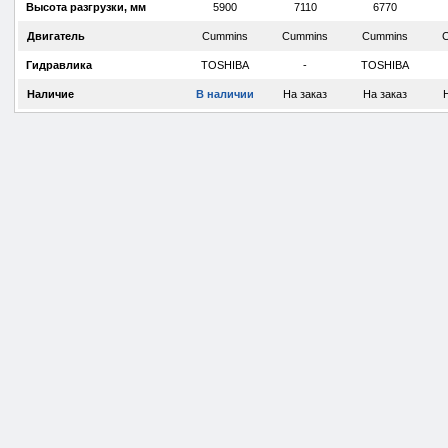
Высота разгрузки, мм
5900
7110
6770
Двигатель
Cummins
Cummins
Cummins
Гидравлика
TOSHIBA
-
TOSHIBA
Наличие
В наличии
На заказ
На заказ