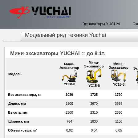
Экскаваторы YUCHAI
Эк
Модельный ряд техники Yuchai
Мини-экскаваторы YUCHAI :: до 8.1т.
Мини-
Мини-
Мини-
Экскаватор
Экскаватор
Экскаватор
Эк
Модель
YC08-8
YC18-8
YC15-8
Вес экскаватора, кг
1030
1725
1720
Длина, мм
2800
3670
3835
Высота, мм
2300
2310
2350
Ширина, мм
764
1030
1100
Объем ковша, м³
0.02
0.04
0.05